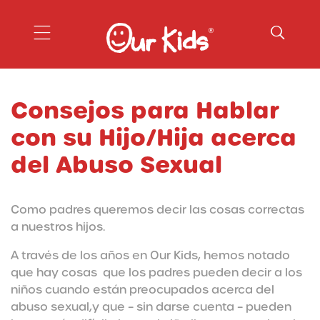
Our Kids
Consejos para Hablar
con su Hijo/Hija acerca
del Abuso Sexual
Como padres queremos decir las cosas correctas
a nuestros hijos.
A través de los años en Our Kids, hemos notado
que hay cosas que los padres pueden decir a los
niños cuando están preocupados acerca del
abuso sexual,y que – sin darse cuenta – pueden